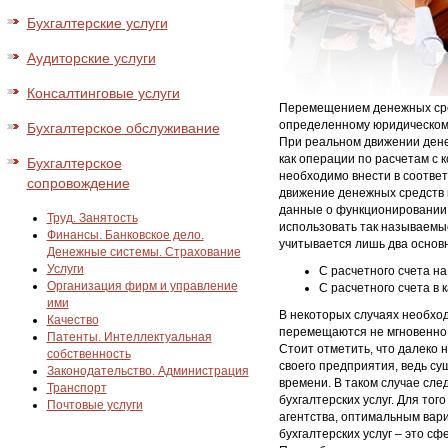
Бухгалтерские услуги
Аудиторские услуги
Консалтинговые услуги
Перемещением денежных сред
определенному юридическом
Бухгалтерское обслуживание
При реальном движении дене
как операции по расчетам с 
Бухгалтерское
необходимо внести в соответ
сопровождение
движение денежных средств п
данные о функционировании 
Труд. Занятость
использовать так называемы
Финансы. Банковское дело.
учитывается лишь два основ
Денежные системы. Страхование
Услуги
С расчетного счета на
Организация фирм и управление
С расчетного счета в к
ими
В некоторых случаях необход
Качество
перемещаются не мгновенно,
Патенты. Интеллектуальная
Стоит отметить, что далеко 
собственность
своего предприятия, ведь су
Законодательство. Администрация
времени. В таком случае сле
Транспорт
бухгалтерских услуг. Для то
Почтовые услуги
агентства, оптимальным вар
бухгалтерских услуг – это с