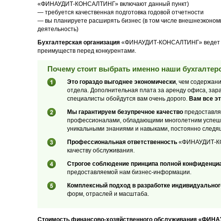
«ФИНАУДИТ-КОНСАЛТИНГ» включают данный пункт)
— требуется качественная подготовка годовой отчетности
— вы планируете расширять бизнес (в том числе внешнеэконом
деятельность)
Бухгалтерская организация
«ФИНАУДИТ-КОНСАЛТИНГ» ведет сво
преимуществ перед конкурентами.
Почему стоит выбрать именно наши бухгалтерс
Это гораздо выгоднее экономически
, чем содержан
отдела. Дополнительная плата за аренду офиса, зар
специалисты обойдутся вам очень дорого.
Вам все эт
Мы гарантируем безупречное качество
предоставляе
профессионалами, обладающими многолетним успеш
уникальными знаниями и навыками, постоянно следя
Профессиональная ответственность
«ФИНАУДИТ-КОН
качеству обслуживания.
Строгое соблюдение принципа полной конфиденци
предоставляемой нам бизнес-информации.
Комплексный подход в разработке индивидуальног
форм, отраслей и масштаба.
Стоимость финансово-хозяйственного обслуживания «ФИНА