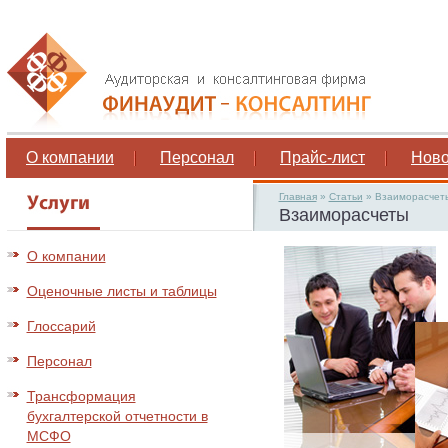
О компании
Персонал
Прайс-лист
Ново
Главная
»
Статьи
»
Взаиморасчет
Взаиморасчеты
О компании
Оценочные листы и таблицы
Глоссарий
Персонал
Трансформация
бухгалтерской отчетности в
МСФО