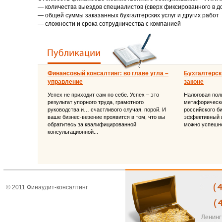
— количества выездов специалистов (сверх фиксированного в д
— общей суммы заказанных бухгалтерских услуг и других работ
— сложности и срока сотрудничества с компанией
Финансовый консалтинг: во главе угла –
Бухгалтерски
управление
законе
Успех не приходит сам по себе. Успех – это
Налоговая поли
результат упорного труда, грамотного
метафорическо
руководства и… счастливого случая, порой. И
российского б
ваше бизнес-везение проявится в том, что вы
эффективный и
обратитесь за квалифицированной
можно успешно
консультационной...
© 2011 Финаудит-консалтинг