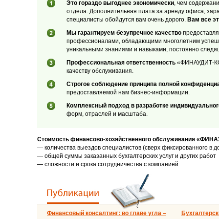
Это гораздо выгоднее экономически
, чем содержан
отдела. Дополнительная плата за аренду офиса, зар
специалисты обойдутся вам очень дорого.
Вам все эт
Мы гарантируем безупречное качество
предоставляе
профессионалами, обладающими многолетним успеш
уникальными знаниями и навыками, постоянно следя
Профессиональная ответственность
«ФИНАУДИТ-КОН
качеству обслуживания.
Строгое соблюдение принципа полной конфиденци
предоставляемой нам бизнес-информации.
Комплексный подход в разработке индивидуальног
форм, отраслей и масштаба.
Стоимость финансово-хозяйственного обслуживания «ФИНА
— количества выездов специалистов (сверх фиксированного в д
— общей суммы заказанных бухгалтерских услуг и других работ
— сложности и срока сотрудничества с компанией
Финансовый консалтинг: во главе угла –
Бухгалтерски