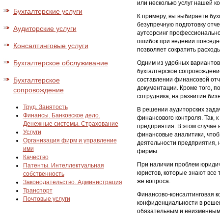
или несколько услуг нашей к
Бухгалтерские услуги
К примеру, вы выбираете бух
безупречную подготовку отч
Аудиторские услуги
аутсорсинг профессионально
ошибок при ведении повседне
Консалтинговые услуги
позволяет сократить расходы
Бухгалтерское обслуживание
Одним из удобных вариантов
бухгалтерское сопровождени
Бухгалтерское
составлении финансовой отче
документации. Кроме того, 
сопровождение
сотрудника, на развитие биз
Труд. Занятость
В решении аудиторских задач
Финансы. Банковское дело.
финансового контроля. Так, 
Денежные системы. Страхование
предприятия. В этом случае 
Услуги
финансовые аналитики, чтоб
Организация фирм и управление
деятельности предприятия, 
ими
фирмы.
Качество
При наличии проблем юриди
Патенты. Интеллектуальная
юристов, которые знают все 
собственность
же вопроса.
Законодательство. Администрация
Транспорт
Финансово-консалтинговая к
Почтовые услуги
конфиденциальности в решен
обязательным и неизменным