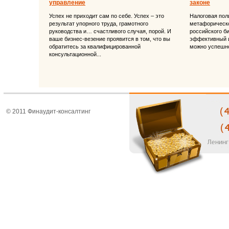
управление
законе
Успех не приходит сам по себе. Успех – это
Налоговая поли
результат упорного труда, грамотного
метафорическо
руководства и… счастливого случая, порой. И
российского б
ваше бизнес-везение проявится в том, что вы
эффективный и
обратитесь за квалифицированной
можно успешно
консультационной...
© 2011 Финаудит-консалтинг