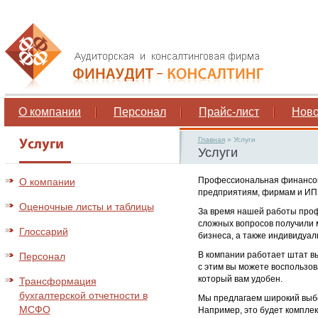
О компании
Персонал
Прайс-лист
Ново
Главная
»
Услуги
Услуги
Профессиональная финансово
О компании
предприятиям, фирмам и ИП, 
Оценочные листы и таблицы
За время нашей работы проф
сложных вопросов получили м
Глоссарий
бизнеса, а также индивидуа
В компании работает штат вы
Персонал
с этим вы можете воспользов
который вам удобен.
Трансформация
бухгалтерской отчетности в
Мы предлагаем широкий выбо
МСФО
Например, это будет комплек