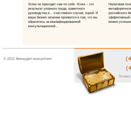
Успех не приходит сам по себе. Успех – это
Налоговая поли
результат упорного труда, грамотного
метафорическо
руководства и… счастливого случая, порой. И
российского б
ваше бизнес-везение проявится в том, что вы
эффективный и
обратитесь за квалифицированной
можно успешно
консультационной...
© 2011 Финаудит-консалтинг