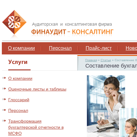
О компании
Персонал
Прайс-лист
Ново
Главная
»
Статьи
»
Составление б
Составление бухгал
О компании
Оценочные листы и таблицы
Глоссарий
Персонал
Трансформация
бухгалтерской отчетности в
МСФО