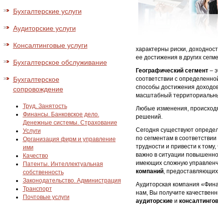
Бухгалтерские услуги
Аудиторские услуги
Консалтинговые услуги
характерны риски, доходност
ее достижения в других сегме
Бухгалтерское обслуживание
Географический сегмент
– э
Бухгалтерское
соответствии с определенной
способы достижения доходов.
сопровождение
масштабный территориальны
Труд. Занятость
Любые изменения, происходя
Финансы. Банковское дело.
решений.
Денежные системы. Страхование
Сегодня существуют опреде
Услуги
по сегментам в соответстви
Организация фирм и управление
трудности и привести к тому,
ими
важно в ситуации повышенног
Качество
имеющих сложную управленче
Патенты. Интеллектуальная
компаний
, предоставляющих 
собственность
Законодательство. Администрация
Аудиторская компания «Фина
Транспорт
нам, Вы получите качествен
Почтовые услуги
аудиторские
и
консалтинго