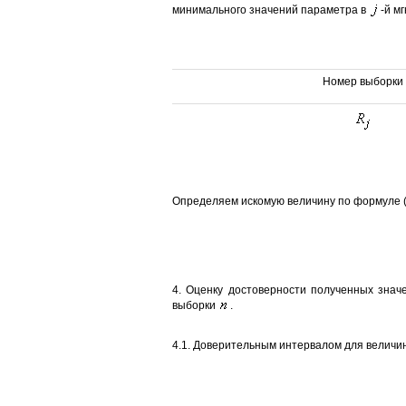
минимального значений параметра в
-й м
Номер выборки
Определяем искомую величину по формуле (
4. Оценку достоверности полученных знач
выборки
.
4.1. Доверительным интервалом для велич