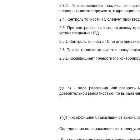
2.3.2. При проведении анализа точности
планирования эксперимента, корреляционно
2.4. Контроль точности ТС следует произво
2.5. При контроле по альтернативному пр
установленным в НТД.
2.5.1. Контроль точности ТС по альтернативн
2.6. При контроле по количественному призн
2.6.1. Коэффициент точности (по контролир
где
- поле рассеяния или разность м
доверительной вероятностью
по выражени
- коэффициент, зависящий от закона 
Определение поля рассеяния контролируем
- среднее квадратическое отклонение ко