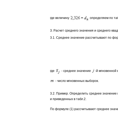
где величину
определяем по та
3. Расчет среднего значения и среднего кв
3.1. Среднее значение рассчитывают по фо
где
- среднее значение
-й мгновенной 
- число мгновенных выборок.
3.2. Пример. Определить среднее значение
и приведенных в табл.2.
По формуле (1) рассчитывают среднее зна