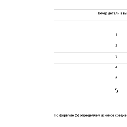
Номер детали в в
1
2
3
4
5
По формуле (5) определяем искомое средне