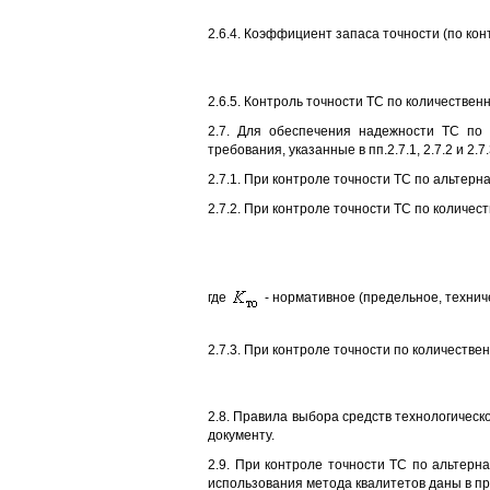
2.6.4. Коэффициент запаса точности (по ко
2.6.5. Контроль точности ТС по количественно
2.7. Для обеспечения надежности ТС по
требования, указанные в пп.2.7.1, 2.7.2 и 2.7.
2.7.1. При контроле точности ТС по альтер
2.7.2. При контроле точности ТС по количе
где
- нормативное (предельное, техни
2.7.3. При контроле точности по количестве
2.8. Правила выбора средств технологическ
документу.
2.9. При контроле точности ТС по альтерн
использования метода квалитетов даны в п