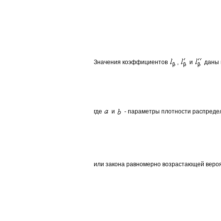
Значения коэффициентов
,
и
даны 
где
и
- параметры плотности распреде
или закона равномерно возрастающей веро