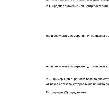
2.1. Среднее значение или центр рассеяни
если результаты измерения
записаны в 
если результаты измерения
записаны в 
2.2. Пример. При обработке вала по диамет
от начала отсчета, которое было принято равн
По формуле (2) определяем