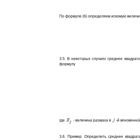
По формуле (6) определяем искомую величи
3.5. В некоторых случаях среднее квадра
формулу
где
- величина размаха в
-й мгновенно
3.6. Пример. Определить среднее квадрат