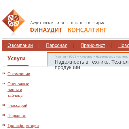
О компании
Персонал
Прайс-лист
Ново
Главная
»
ГОСТ
»
Качество
»
Надежность в технике.
Надежность в технике. Техно
продукции
О компании
Оценочные
листы и
таблицы
Глоссарий
Персонал
Трансформация