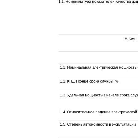
1.1. Номенклатура показателей качества изде
Наимен
1.1. Номинальная электрическая мощность (
1.2. КПД в конце срока службы, %
1.3. Удельная мощность в начале срока служ
1.4. Относительное падение электрической
1.5. Степень автономности в эксплуатации