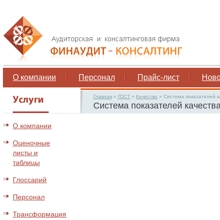
О компании
Персонал
Прайс-лист
Ново
Главная
»
ГОСТ
»
Качество
»
Система показателей к
Система показателей качеств
О компании
Оценочные
листы и
таблицы
Глоссарий
Персонал
Трансформация