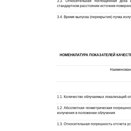
3.3. Относительная поглощенная доза 
стандартном расстоянии источник-поверхн
3.4. Время выпуска (перекрытия) пучка излу
НОМЕНКЛАТУРА ПОКАЗАТЕЛЕЙ КАЧЕС
Наименовани
1.1. Количество облучаемых локализаций о
1.2. Абсолютная геометрическая погрешно
излучения в положении облучения
1.3. Относительная погрешность отсчета у