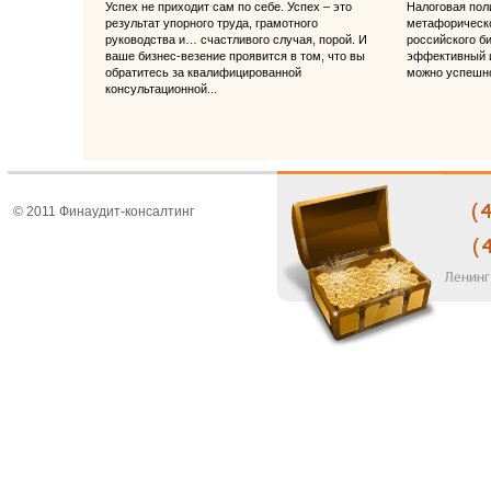
Успех не приходит сам по себе. Успех – это
Налоговая поли
результат упорного труда, грамотного
метафорическо
руководства и… счастливого случая, порой. И
российского б
ваше бизнес-везение проявится в том, что вы
эффективный и
обратитесь за квалифицированной
можно успешно
консультационной...
© 2011 Финаудит-консалтинг