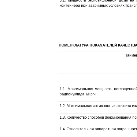
3.2. Мощность экспозиционной дозы на 
контейнера при аварийных условиях транспо
НОМЕНКЛАТУРА ПОКАЗАТЕЛЕЙ КАЧЕСТВ
Наимен
1.1. Максимальная мощность поглощенной
радионуклида, мГр/ч
1.2. Максимальная активность источника из
1.3. Количество способов формирования п
1.4. Относительная аппаратная погрешно