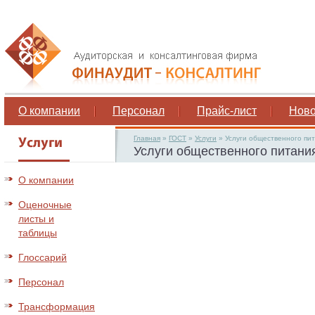
О компании
Персонал
Прайс-лист
Ново
Главная
»
ГОСТ
»
Услуги
»
Услуги общественного пи
Услуги общественного питани
О компании
Оценочные
листы и
таблицы
Глоссарий
Персонал
Трансформация