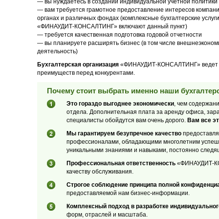
— вы нуждаетесь в создании индивидуальной учетной политики
— вам требуется грамотное предоставление интересов компани
органах и различных фондах (комплексные бухгалтерские услуг
«ФИНАУДИТ-КОНСАЛТИНГ» включают данный пункт)
— требуется качественная подготовка годовой отчетности
— вы планируете расширять бизнес (в том числе внешнеэконом
деятельность)
Бухгалтерская организация
«ФИНАУДИТ-КОНСАЛТИНГ» ведет сво
преимуществ перед конкурентами.
Почему стоит выбрать именно наши бухгалтерс
Это гораздо выгоднее экономически
, чем содержан
отдела. Дополнительная плата за аренду офиса, зар
специалисты обойдутся вам очень дорого.
Вам все эт
Мы гарантируем безупречное качество
предоставляе
профессионалами, обладающими многолетним успеш
уникальными знаниями и навыками, постоянно следя
Профессиональная ответственность
«ФИНАУДИТ-КОН
качеству обслуживания.
Строгое соблюдение принципа полной конфиденци
предоставляемой нам бизнес-информации.
Комплексный подход в разработке индивидуальног
форм, отраслей и масштаба.