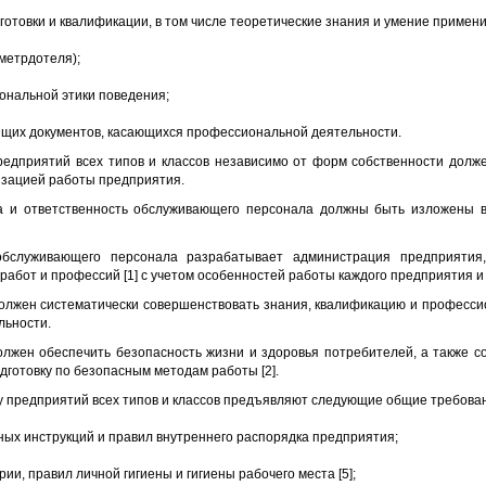
отовки и квалификации, в том числе теоретические знания и умение применит
 метрдотеля);
ональной этики поведения;
ящих документов, касающихся профессиональной деятельности.
едприятий всех типов и классов независимо от форм собственности долж
изацией работы предприятия.
ва и ответственность обслуживающего персонала должны быть изложены 
обслуживающего персонала разрабатывает администрация предприятия,
работ и профессий [1] с учетом особенностей работы каждого предприятия и
олжен систематически совершенствовать знания, квалификацию и професси
льности.
лжен обеспечить безопасность жизни и здоровья потребителей, а также с
дготовку по безопасным методам работы [2].
 предприятий всех типов и классов предъявляют следующие общие требова
ных инструкций и правил внутреннего распорядка предприятия;
ии, правил личной гигиены и гигиены рабочего места [5];