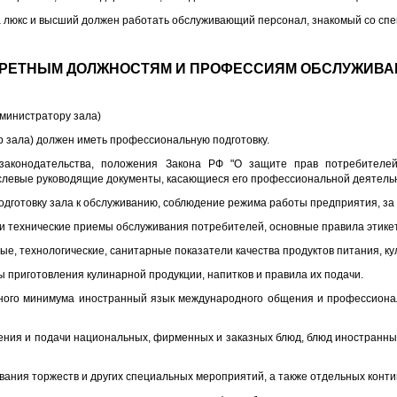
са люкс и высший должен работать обслуживающий персонал, знакомый со спе
НКРЕТНЫМ ДОЛЖНОСТЯМ И ПРОФЕССИЯМ ОБСЛУЖИВ
дминистратору зала)
р зала) должен иметь профессиональную подготовку.
 законодательства, положения Закона РФ "О защите прав потребителей
аслевые руководящие документы, касающиеся его профессиональной деятельно
 подготовку зала к обслуживанию, соблюдение режима работы предприятия, з
 и технические приемы обслуживания потребителей, основные правила этикет
ые, технологические, санитарные показатели качества продуктов питания, к
 приготовления кулинарной продукции, напитков и правила их подачи.
орного минимума иностранный язык международного общения и профессион
ения и подачи национальных, фирменных и заказных блюд, блюд иностранных
ивания торжеств и других специальных мероприятий, а также отдельных конти