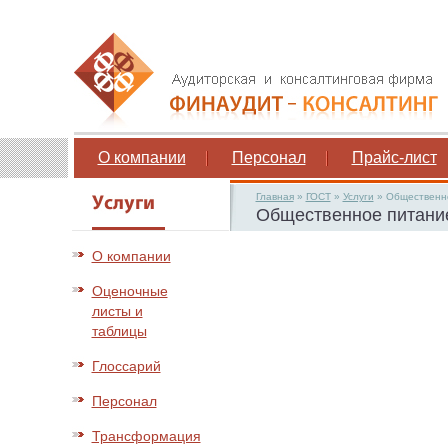
О компании
Персонал
Прайс-лист
Главная
»
ГОСТ
»
Услуги
»
Общественно
Общественное питани
О компании
Оценочные
листы и
таблицы
Глоссарий
Персонал
Трансформация