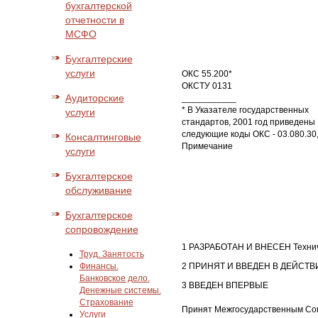
бухгалтерской
отчетности в
МСФО
Бухгалтерские
услуги
ОКС 55.200*
ОКСТУ 0131
Аудиторские
___________
* В Указателе государственных
услуги
стандартов, 2001 год приведены
следующие коды ОКС - 03.080.30,
Консалтинговые
Примечание
услуги
Бухгалтерское
обслуживание
Бухгалтерское
сопровождение
1 РАЗРАБОТАН И ВНЕСЕН Техничес
Труд. Занятость
Финансы.
2 ПРИНЯТ И ВВЕДЕН В ДЕЙСТВИЕ 
Банковское дело.
3 ВВЕДЕН ВПЕРВЫЕ
Денежные системы.
Страхование
Принят Межгосударственным Сове
Услуги