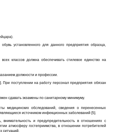
ейцара).
обувь установленного для данного предприятия образца,
всех классов должна обеспечивать стилевое единство на
казанием должности и профессии.
]. При поступлении на работу персонал предприятия обязан
лжен сдавать экзамены по санитарному минимуму.
аты медицинских обследований, сведения о перенесенных
 являющиеся источником инфекционных заболеваний [5].
ь, внимательность и предупредительность в отношениях с
ятии атмосферу гостеприимства, в отношении потребителей
х ситуаций.