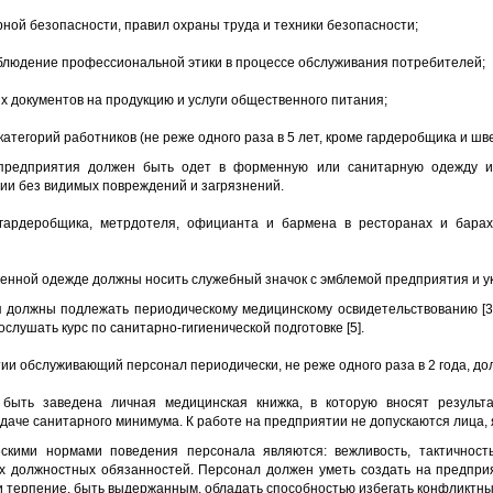
рной безопасности, правил охраны труда и техники безопасности;
облюдение профессиональной этики в процессе обслуживания потребителей;
х документов на продукцию и услуги общественного питания;
атегорий работников (не реже одного раза в 5 лет, кроме гардеробщика и шв
предприятия должен быть одет в форменную или санитарную одежду и 
ии без видимых повреждений и загрязнений.
ардеробщика, метрдотеля, официанта и бармена в ресторанах и барах 
енной одежде должны носить служебный значок с эмблемой предприятия и у
я должны подлежать периодическому медицинскому освидетельствованию [3
слушать курс по санитарно-гигиенической подготовке [5].
ии обслуживающий персонал периодически, не реже одного раза в 2 года, до
быть заведена личная медицинская книжка, в которую вносят результ
даче санитарного минимума. К работе на предприятии не допускаются лица,
скими нормами поведения персонала являются: вежливость, тактичност
х должностных обязанностей. Персонал должен уметь создать на предпри
 терпение, быть выдержанным, обладать способностью избегать конфликтны