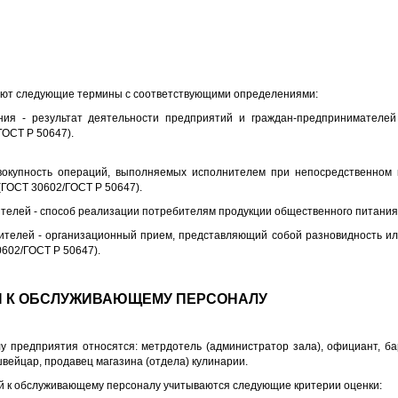
ют следующие термины с соответствующими определениями:
ания - результат деятельности предприятий и граждан-предпринимателе
ГОСТ Р 50647).
вокупность операций, выполняемых исполнителем при непосредственном 
(ГОСТ 30602/ГОСТ Р 50647).
телей - способ реализации потребителям продукции общественного питания 
ителей - организационный прием, представляющий собой разновидность и
602/ГОСТ Р 50647).
Я К ОБСЛУЖИВАЮЩЕМУ ПЕРСОНАЛУ
у предприятия относятся: метрдотель (администратор зала), официант, ба
швейцар, продавец магазина (отдела) кулинарии.
й к обслуживающему персоналу учитываются следующие критерии оценки: