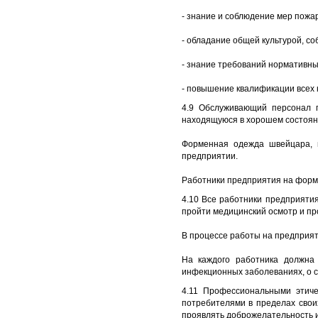
- знание и соблюдение мер пожа
- обладание общей культурой, с
- знание требований нормативны
- повышение квалификации всех к
4.9 Обслуживающий персонал 
находящуюся в хорошем состоян
Форменная одежда швейцара, г
предприятии.
Работники предприятия на форм
4.10 Все работники предприяти
пройти медицинский осмотр и про
В процессе работы на предприят
На каждого работника должна 
инфекционных заболеваниях, о с
4.11 Профессиональными этиче
потребителями в пределах свои
проявлять доброжелательность и