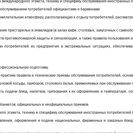
ла международного этикета, технику и специфику обслуживания иностранных 
а обслуживанием потребителей официантами и барменами.
рожелательную атмосферу, располагающую к отдыху потребителей, рассматри
ние престарелых и инвалидов (в залах кафе, столовых, закусочных с самооб
ств противопожарной защиты и сигнализации, а также правила пользования и
цию потребителей из предприятия в экстремальных ситуациях, обеспечив
офессиональную подготовку.
а практике правила и технические приемы обслуживания потребителей, основ
столовой посуды, приборов, столового белья, применяемых при обслуживании 
сть подачи блюд, напитков, требования к их оформлению и температуре, с
я банкетов, официальных и неофициальных приемов.
ного этикета, технику и специфику обслуживания иностранных потребителей (
товления, оформления и подачи национальных, фирменных и заказных блюд