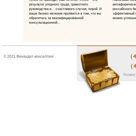
результат упорного труда, грамотного
метафорическо
руководства и… счастливого случая, порой. И
российского б
ваше бизнес-везение проявится в том, что вы
эффективный и
обратитесь за квалифицированной
можно успешно
консультационной...
© 2011 Финаудит-консалтинг