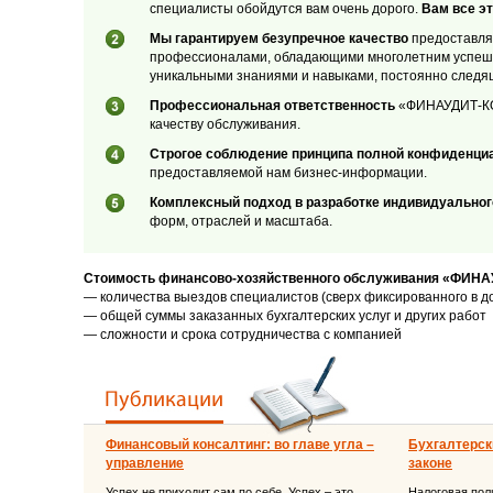
специалисты обойдутся вам очень дорого.
Вам все эт
Мы гарантируем безупречное качество
предоставляе
профессионалами, обладающими многолетним успеш
уникальными знаниями и навыками, постоянно следя
Профессиональная ответственность
«ФИНАУДИТ-КОН
качеству обслуживания.
Строгое соблюдение принципа полной конфиденци
предоставляемой нам бизнес-информации.
Комплексный подход в разработке индивидуальног
форм, отраслей и масштаба.
Стоимость финансово-хозяйственного обслуживания «ФИНА
— количества выездов специалистов (сверх фиксированного в д
— общей суммы заказанных бухгалтерских услуг и других работ
— сложности и срока сотрудничества с компанией
Финансовый консалтинг: во главе угла –
Бухгалтерски
управление
законе
Успех не приходит сам по себе. Успех – это
Налоговая поли