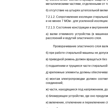
металлическими частями, отделенными от т
б) отсутствие на штырях штепсельной вилк
7.2.1.2. Сопротивление изоляции стиральн
и не менее 7 МОм - для усиленной изоляции
7.2.1.3. Состояние конструкции и внутрен
а) валки отжимного устройства (в машин
расслоений и вздутий эластичного слоя.
Проворачивание эластичного слоя валко
б) при работе стиральной машины не допуска
в) приводной ремень должен вращаться без
г) подшипники и трущиеся части стирально
д) крепежные элементы должны обеспечиват
е) монтаж электропроводки должен соотве
соединений;
ж) части, находящиеся под напряжением, д
з) блокирующее устройство, где оно предус
и) включение, отключение и переключение 