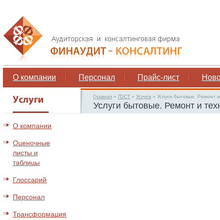
О компании
Персонал
Прайс-лист
Ново
Главная
»
ГОСТ
»
Услуги
»
Услуги бытовые. Ремонт 
Услуги бытовые. Ремонт и те
О компании
Оценочные
листы и
таблицы
Глоссарий
Персонал
Трансформация