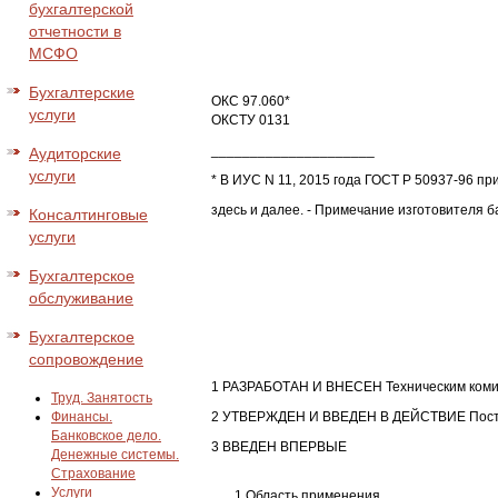
бухгалтерской
отчетности в
МСФО
Бухгалтерские
ОКС 97.060*
услуги
ОКСТУ 0131
_____________________
Аудиторские
услуги
* В ИУС N 11, 2015 года ГОСТ Р 50937-96 при
здесь и далее. - Примечание изготовителя 
Консалтинговые
услуги
Бухгалтерское
обслуживание
Бухгалтерское
сопровождение
1 РАЗРАБОТАН И ВНЕСЕН Техническим комит
Труд. Занятость
Финансы.
2 УТВЕРЖДЕН И ВВЕДЕН В ДЕЙСТВИЕ Постано
Банковское дело.
3 ВВЕДЕН ВПЕРВЫЕ
Денежные системы.
Страхование
Услуги
1 Область применения