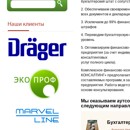
бухгалтерский штат с сопут
2. Обеспечиваем своевремен
всех документов и деклараци
3. Исключаем до 99% финанс
штрафов
4. Переводим бухгалтерскую 
уровень
5. Оптимизируем финансово-
предприятия (за счет индиви
консалтинговых
услуг полного цикла).
Комплексное финансово-хоз
КОНСАЛТИНГ» предполагает 
составляемых программ, в з
предприятия. Работа ведется 
основе консультирования.
Мы оказываем аутсо
следующим направл
Бухгалте