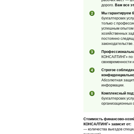
рабочих мест — ш
дорого.
Вам все эт
Мы гарантируем б
бухгалтерских усл
только с професс
успешным опытом 
хозяйственных зад
постоянно следящ
законодательстве.
Профессиональна
КОНСАЛТИНГ» по вс
своевременности и
Строгое соблюден
конфиденциально
Абсолютная защит
информации.
Комплексный подх
бухгалтерских усл
организационных 
Стоимость финансово-хозя
КОНСАЛТИНГ» зависит от:
— количества выездов специа