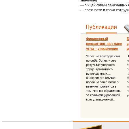
значения)
— общей суммы заказанных бу
— сложности и срока сотруд
Финансовый
Б
консалтинг: во главе
а
угла – управление
и
Успех не приходит сам
Н
по себе. Успех – это
л
результат упорного
э
труда, грамотного
с
руководства и…
п
счастливого случая,
б
порой. И ваше бизнес-
э
везение проявится в
и
том, что вы обратитесь
п
за квалифицированной
у
консультационной...