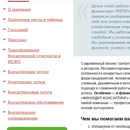
Целью своей работы
О компании
финансовую УВЕРЕН
прекрасно разбираем
Оценочные листы и таблицы
себя всю ответстве
хозяйственным опера
Глоссарий
службой. Мы работа
свободным и успешн
Персонал
Мы разговариваем на
финансов, успеха и 
Трансформация
бухгалтерской отчетности в
МСФО
Современный бизнес требует
и ресурсов. Регламентирова
Бухгалтерские услуги
особенности конкретных сег
форм предприятий, человече
Аудиторские услуги
сложным, динамичным и инте
подхода и слаженной работы
Консалтинговые услуги
успеха.
Особенно — в финан
«ФИНАУДИТ-КОНСАЛТИНГ» пр
Бухгалтерское обслуживание
любой компании — професс
основе аутсорсинга.
Бухгалтерское
сопровождение
Чем мы помогаем ва
1. Избавляем от необхо