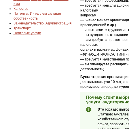
— требуется профессиональн
ими
— требуется консультацион
Качество
налоговым
Патенты. Интеллектуальная
вопросам
собственность
— бизнес меняет организаци
Законодательство. Администрация
присоединений и др.)
Транспорт
— испытываете трудности в 
Почтовые услуги
— вы нуждаетесь в создании
— вам требуется грамотное 
налоговых
органах и различных фондах 
«ФИНАУДИТ-КОНСАЛТИНГ» вк
— требуется качественная по
— вы планируете расширять 
деятельность)
Бухгалтерская организация
деятельность уже 10 лет, за
преимуществ перед конкурен
Почему стоит выбра
услуги, аудиторски
Это гораздо выго
штатного бухгалте
хозяйственного от
офиса, заработная