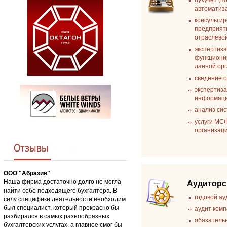
бухучет (п
автоматиз
консультир
предприят
отраслево
экспертиза
функциони
данной ор
сведение о
экспертиза
информаци
анализ си
услуги МС
организац
ООО "Абразив"
Наша фирма достаточно долго не могла
Аудиторс
найти себе подходящего бухгалтера. В
годовой ау
силу специфики деятельности необходим
был специалист, который прекрасно бы
аудит ком
разбирался в самых разнообразных
обязатель
бухгалтерских услугах, а главное смог бы