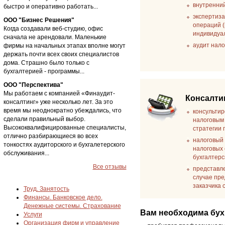
внутренний
быстро и оперативно работать...
экспертиза
ООО "Бизнес Решения"
операций (
Когда создавали веб-студию, офис
индивидуа
сначала не арендовали. Маленькие
аудит нал
фирмы на начальных этапах вполне могут
держать почти всех своих специалистов
дома. Страшно было только с
бухгалтерией - программы...
ООО "Перспектива"
Мы работаем с компанией «Финаудит-
Консалти
консалтинг» уже несколько лет. За это
время мы неоднократно убеждались, что
консульти
сделали правильный выбор.
налоговым 
Высококвалифицированные специалисты,
стратегии 
отлично разбирающиеся во всех
налоговый 
тонкостях аудиторского и бухгалетерского
налоговых
обслуживания...
бухгалтерс
Все отзывы
представле
случае пре
заказчика 
Труд. Занятость
Финансы. Банковское дело.
Денежные системы. Страхование
Вам необходима бухг
Услуги
Организация фирм и управление