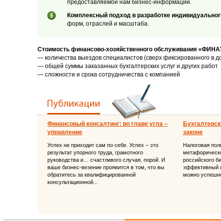
предоставляемой нам бизнес-информации.
Комплексный подход в разработке индивидуальног
форм, отраслей и масштаба.
Стоимость финансово-хозяйственного обслуживания «ФИНА
— количества выездов специалистов (сверх фиксированного в д
— общей суммы заказанных бухгалтерских услуг и других работ
— сложности и срока сотрудничества с компанией
Финансовый консалтинг: во главе угла –
Бухгалтерски
управление
законе
Успех не приходит сам по себе. Успех – это
Налоговая поли
результат упорного труда, грамотного
метафорическо
руководства и… счастливого случая, порой. И
российского б
ваше бизнес-везение проявится в том, что вы
эффективный и
обратитесь за квалифицированной
можно успешно
консультационной...