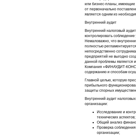
или бизнес-планы, имеющие 
от первоначально поставлен
является одним из необходи
Внутренний аудит
Внутренний налоговый аудит
контролировать соблюдение 
Немаловажно, что внутренни
полностью регламентируется
непосредственно сотрудника
предприятий не выгодно соз
данной проблемы является 
Компания «ФИНАУДИТ-КОНСАЛ
содержанию и способам осущ
Главной целью, которую пре
прибыльного функционирован
защиты спорных имуществен
Внутренний аудит налоговых
организации:
Исследование и контр
технических аспектов;
Общий анализ финансо
Проверка соблюдения 
организации;