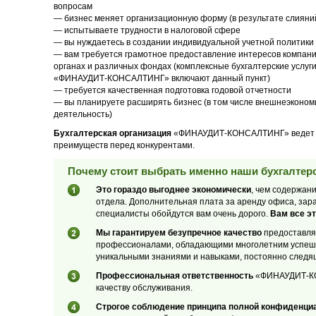
вопросам
— бизнес меняет организационную форму (в результате слияний
— испытываете трудности в налоговой сфере
— вы нуждаетесь в создании индивидуальной учетной политики
— вам требуется грамотное предоставление интересов компани
органах и различных фондах (комплексные бухгалтерские услуг
«ФИНАУДИТ-КОНСАЛТИНГ» включают данный пункт)
— требуется качественная подготовка годовой отчетности
— вы планируете расширять бизнес (в том числе внешнеэконом
деятельность)
Бухгалтерская организация
«ФИНАУДИТ-КОНСАЛТИНГ» ведет сво
преимуществ перед конкурентами.
Почему стоит выбрать именно наши бухгалтерс
Это гораздо выгоднее экономически
, чем содержан
отдела. Дополнительная плата за аренду офиса, зар
специалисты обойдутся вам очень дорого.
Вам все эт
Мы гарантируем безупречное качество
предоставляе
профессионалами, обладающими многолетним успеш
уникальными знаниями и навыками, постоянно следя
Профессиональная ответственность
«ФИНАУДИТ-КОН
качеству обслуживания.
Строгое соблюдение принципа полной конфиденци