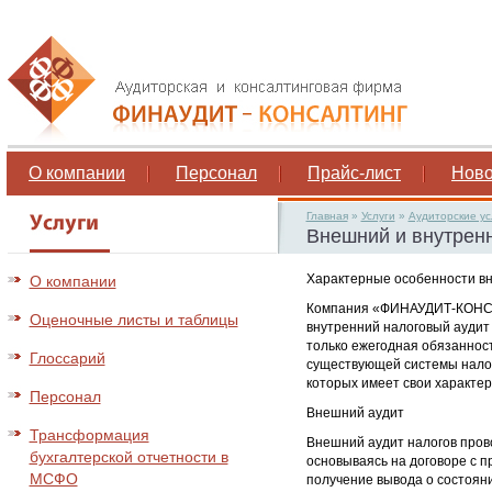
О компании
Персонал
Прайс-лист
Ново
Главная
»
Услуги
»
Аудиторские ус
Внешний и внутрен
Характерные особенности вн
О компании
Компания «ФИНАУДИТ-КОНСАЛ
Оценочные листы и таблицы
внутренний налоговый аудит 
только ежегодная обязанност
Глоссарий
существующей системы налог
которых имеет свои характе
Персонал
Внешний аудит
Трансформация
Внешний аудит налогов пров
бухгалтерской отчетности в
основываясь на договоре с 
МСФО
получение вывода о состоян