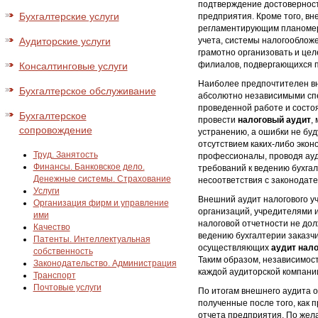
подтверждение достовернос
Бухгалтерские услуги
предприятия. Кроме того, вн
регламентирующим планомерн
Аудиторские услуги
учета, системы налогооблож
грамотно организовать и це
филиалов, подвергающихся п
Консалтинговые услуги
Наиболее предпочтителен вн
Бухгалтерское обслуживание
абсолютно независимыми спе
проведенной работе и состо
Бухгалтерское
провести
налоговый аудит
,
сопровождение
устранению, а ошибки не бу
отсутствием каких-либо эко
Труд. Занятость
профессионалы, проводя ауд
Финансы. Банковское дело.
требований к ведению бухга
Денежные системы. Страхование
несоответствия с законодате
Услуги
Внешний аудит налогового у
Организация фирм и управление
организаций, учредителями 
ими
налоговой отчетности не до
Качество
ведению бухгалтерии заказчи
Патенты. Интеллектуальная
осуществляющих
аудит нало
собственность
Таким образом, независимост
Законодательство. Администрация
каждой аудиторской компани
Транспорт
Почтовые услуги
По итогам внешнего аудита 
полученные после того, как 
отчета предприятия. По же