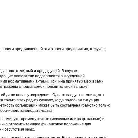
рности предъявленной отчетности предприятия, в случае,
ва года: отчетный и предыдущий. В случае
твующие показатели подвергаются вынужденной
ющими нормативными актами. Причина принятых мер и сами
отражены в прилагаемой пояснительной записке.
ей даже после утверждения. Однако следует помнить, что
 только в тех редких случаях, когда подобная ситуация
тность организаций может быть составлена грамотно только
ссийского законодательства.
 формируют промежуточные (месячные или квартальные) и
ично отразить текущее финансовое положение для
и отсутствия оных.
я календарного года включительно. Если предприятие только