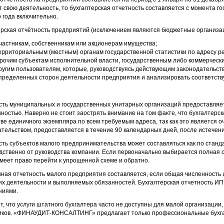
 свою деятельность, то бухгалтерская отчетность составляется с момента г
 года включительно.
ерская отчётность предприятий (исключением являются бюджетные организа
частникам, собственникам или акционерам имущества;
ерриториальным (местным) органам государственной статистики по адресу ре
рочим субъектам исполнительной власти, государственным либо коммерческ
ругим пользователям, которые, руководствуясь действующим законодательст
пределенных сторон деятельности предприятия и анализировать соответст
сть муниципальных и государственных унитарных организаций предоставляе
ностью. Наверно не стоит заострять внимание на том факте, что бухгалтерс
ве единичного экземпляра по всем требуемым адреса, так как это является о
тельством, предоставляется в течение 90 календарных дней, после истечени
ть субъектов малого предпринимательства может составляться как по станда
ственно от руководства компании. Если первоначально выбирается полная о
меет право перейти к упрощенной схеме и обратно.
ая отчетность малого предприятия составляется, если общая численность ш
их деятельности и выполняемых обязанностей. Бухгалтерская отчетность ИП
ниями.
т, что услуги штатного бухгалтера часто не доступны для малой организации
иков. «ФИНАУДИТ-КОНСАЛТИНГ» предлагает только профессиональные бухгал