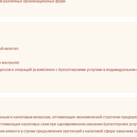
ям различных организационных форм
.
ый капитал
о контроля)
ссов и операций (в комплексе с бухгалтерскими услугами в индивидуальном 
нным и налоговым вопросам, оптимизации экономической стратегии предпри
птимизация налоговых схем при одновременном оказании бухгалтерских услуг
ии-клиента в случае предъявления претензий к налоговой сфере заказчика 