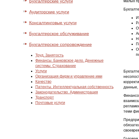
Бухгалтерские услуги
малых п
Бухгалте
Аудиторские услуги
И
Консалтинговые услуги
Р
О
Бухгалтерское обслуживание
А
Н
Бухгалтерское сопровождение
П
О
п
Труд. Занятость
Финансы. Банковское дело. Денежные
системы. Страхование
Услуги
Бухгалте
Организация фирм и управление ими
несопос
Качество
корректи
Патенты. Интеллектуальная собственность
данные,
Законодательство. Администрация
Финансов
Транспорт
взаимоза
Почтовые услуги
регламе
теми фи
Предпри
обязате
своеврем
Годовая 