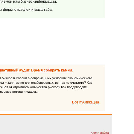
вляемой нам бизнес-информации.
х форм, отраслей и масштаба.
иативный аудит. Время собирать камни.
и бизнес в России в современных условиях экономического
иса – занятие не для слабонервных, вы так не считаете? Как
ечься от огромного количества рисков? Как предупредить
нсовые потери и удары...
Все публикации
Карта сайта