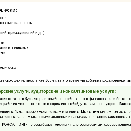
, если:
чета
совым и налоговым
ний, присоединений и др.)
ики
ании в налоговых
уги
номическая
вою деятельность уже 10 лет, за это время мы добились ряда корпоратив
рские услуги, аудиторские и консалтинговые услуги:
жание штатного бухгалтера и тем более собственного финансово-хозяйственн
ия рабочих мест — штатные специалисты обойдутся вам очень дорого.
Вам вс
ляемых бухгалтерских услуг во всем комплексе. Мы сотрудничаем только с
твенных задач, уникальными знаниями и навыками, постоянно следящие за 
ОНСАЛТИНГ» по всем бухгалтерским и налоговым услугам, своевременности