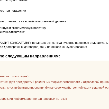
чественную отчетность
ков при погашении
вую отчетность на новый качественный уровень
енную и экономическую политику
 и консалтинговых
УДИТ-КОНСАЛТИНГ» предполагает сотрудничество на основе индивидуально 
зе долгосрочных договоров, так и на основе консультирования.
 по следующим направлениям:
ение, автоматизация)
литики (для предприятий различных форм собственности и отраслевой прин
правильности функционирования финансово-хозяйственной части в данной о
 коррекции информационно-финансовых потоков