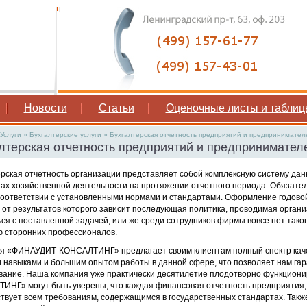
Новости
Статьи
Оценочные листы и таблиц
Услуги
»
Бухгалтерские услуги
»
Бухгалтерская отчетность предприятий и предпринимател
лтерская отчетность предприятий и предпринимател
ерская отчетность организации представляет собой комплексную систему д
гах хозяйственной деятельности на протяжении отчетного периода. Обязате
соответствии с установленными нормами и стандартами. Оформление годовой
 от результатов которого зависит последующая политика, проводимая организ
ся с поставленной задачей, или же среди сотрудников фирмы вовсе нет таког
 сторонних профессионалов.
я «ФИНАУДИТ-КОНСАЛТИНГ» предлагает своим клиентам полный спектр качес
 навыками и большим опытом работы в данной сфере, что позволяет нам га
вание. Наша компания уже практически десятилетие плодотворно функциони
ИНГ» могут быть уверены, что каждая финансовая отчетность предприятия,
твует всем требованиям, содержащимся в государственных стандартах. Такж