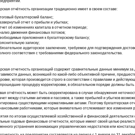
редприятий.
рская отчётность организации традиционно имеет в своем составе:
тоговый бухгалтерский баланс;
азвернутый отчет о прибыли и убытках;
тчет об изменениях капитала в отчетном периоде;
нализ движения финансовых потоков;
еобходимые приложения к бухгалтерскому балансу;
ояснительную записку;
бязательное аудиторское заключение, требуемое для подтверждения достове
олного соответствия с требованиями федерального законодательства.
рская отчетность организаций содержит сравнительные данные минимум за д
тавимости данных, возникшей по какой-либо объективной причине, предшес
ровке, которая производится строго в соответствии с правилами и действу
 прошедшие процедуру корректировки, в обязательном порядке должны быть 
ая отчётность может быть скорректирована в случае обнаружения неточност
чет между статьями активов и пассивов, а также прибылей и убытков возможен
нтирована существующими нормативными актами. Поэтому бухгалтерская отче
нансовыми работниками, которые внимательно отслеживают все изменения ро
ятия по итогам осуществляемой хозяйственной и финансовой деятельности
льные годовые финансовые отчетности, которые имеют своей целью реалист
енного устранения возникающих управленческих недостатков или констатаци
отчетность на предприятии составляется на период с 1 января по 31 декабр