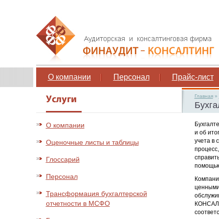
О компании
Персонал
Прайс-лист
Главная
»
Бухга
Бухгалт
О компании
и об ито
учета в 
Оценочные листы и таблицы
процесс,
справить
Глоссарий
помощью
Персонал
Компани
ценными
Трансформация бухгалтерской
обслужи
отчетности в МСФО
КОНСАЛТ
соответс