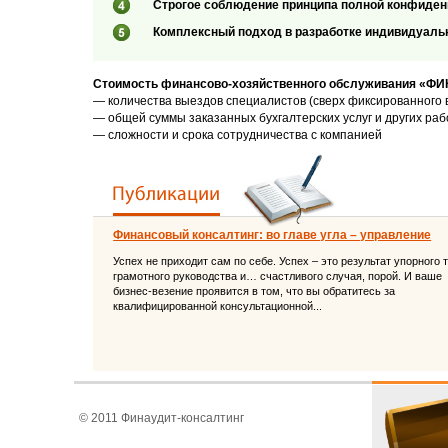
Строгое соблюдение принципа полной конфиде
Комплексный подход в разработке индивидуальн
Стоимость финансово-хозяйственного обслуживания «Ф
— количества выездов специалистов (сверх фиксированного 
— общей суммы заказанных бухгалтерских услуг и других раб
— сложности и срока сотрудничества с компанией
Финансовый консалтинг: во главе угла – управление
Успех не приходит сам по себе. Успех – это результат упорного 
грамотного руководства и… счастливого случая, порой. И ваше
бизнес-везение проявится в том, что вы обратитесь за
квалифицированной консультационной...
© 2011 Финаудит-консалтинг