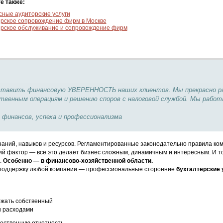
е также:
сные аудиторские услуги
ерское сопровождение фирм в Москве
ерское обслуживание и сопровождение фирм
ставить финансовую УВЕРЕННОСТЬ наших клиентов. Мы прекрасно раз
венным операциям и решению споров с налоговой службой. Мы работ
 финансов, успеха и профессионализма
аний, навыков и ресурсов. Регламентированные законодательно правила ком
й фактор — все это делает бизнес сложным, динамичным и интересным. И то
.
Особенно — в финансово-хозяйственной области.
оддержку любой компании — профессиональные сторонние
бухгалтерские 
ржать собственный
и расходами