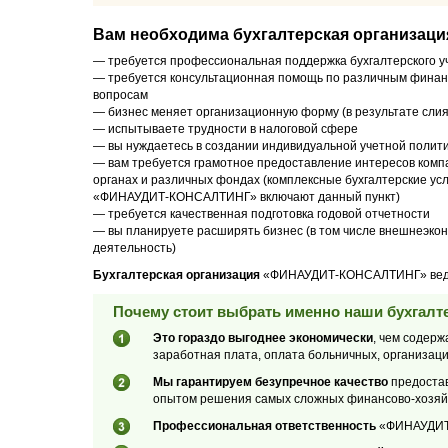
Вам необходима бухгалтерская организация
— требуется профессиональная поддержка бухгалтерского у
— требуется консультационная помощь по различным финан
вопросам
— бизнес меняет организационную форму (в результате слия
— испытываете трудности в налоговой сфере
— вы нуждаетесь в создании индивидуальной учетной полит
— вам требуется грамотное предоставление интересов комп
органах и различных фондах (комплексные бухгалтерские усл
«ФИНАУДИТ-КОНСАЛТИНГ» включают данный пункт)
— требуется качественная подготовка годовой отчетности
— вы планируете расширять бизнес (в том числе внешнеэко
деятельность)
Бухгалтерская организация
«ФИНАУДИТ-КОНСАЛТИНГ» ведет с
Почему стоит выбрать именно наши бухгалте
Это гораздо выгоднее экономически
, чем содер
заработная плата, оплата больничных, организац
Мы гарантируем безупречное качество
предостав
опытом решения самых сложных финансово-хозяйс
Профессиональная ответственность
«ФИНАУДИТ-К