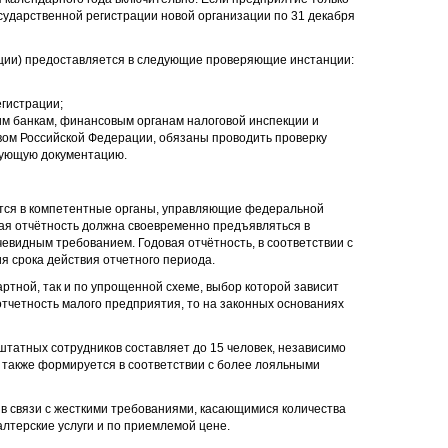
осударственной регистрации новой организации по 31 декабря
ции) предоставляется в следующие проверяющие инстанции:
гистрации;
им банкам, финансовым органам налоговой инспекции и
вом Российской Федерации, обязаны проводить проверку
вующую документацию.
тся в компетентные органы, управляющие федеральной
кая отчётность должна своевременно предъявляться в
чевидным требованием. Годовая отчётность, в соответствии с
я срока действия отчетного периода.
ртной, так и по упрощенной схеме, выбор которой зависит
тчетность малого предприятия, то на законных основаниях
татных сотрудников составляет до 15 человек, независимо
 также формируется в соответствии с более лояльными
, в связи с жесткими требованиями, касающимися количества
терские услуги и по приемлемой цене.