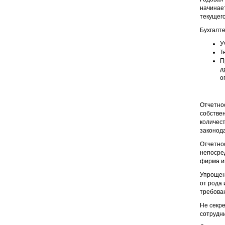
начинает
текущего
Бухгалт
У
Т
П
д
о
Отчетно
собствен
количест
законода
Отчетнос
непосред
фирма и
Упрощенн
от рода 
требова
Не секре
сотрудн