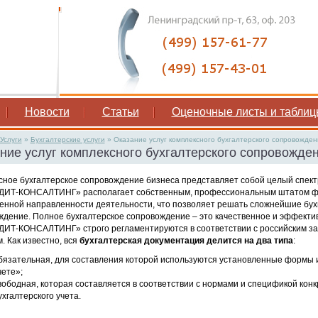
Новости
Статьи
Оценочные листы и таблиц
Услуги
»
Бухгалтерские услуги
»
Оказание услуг комплексного бухгалтерского сопровожден
ние услуг комплексного бухгалтерского сопровожде
ное бухгалтерское сопровождение бизнеса представляет собой целый спектр
ИТ-КОНСАЛТИНГ» располагает собственным, профессиональным штатом фина
енной направленности деятельности, что позволяет решать сложнейшие бухг
ждение. Полное бухгалтерское сопровождение – это качественное и эффекти
ИТ-КОНСАЛТИНГ» строго регламентируются в соответствии с российским зак
. Как известно, вся
бухгалтерская документация делится на два типа
:
бязательная, для составления которой используются установленные формы 
чете»;
вободная, которая составляется в соответствии с нормами и спецификой кон
ухгалтерского учета.