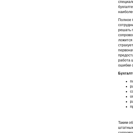
специали
бухгалт
наиболе
Полное б
сотрудн
решать п
сопровож
ложится
страхует
первонач
предоста
работа 
ошибки с
Бухгалт
п
р
с
о
р
п
Таким об
штатных 
сопрово