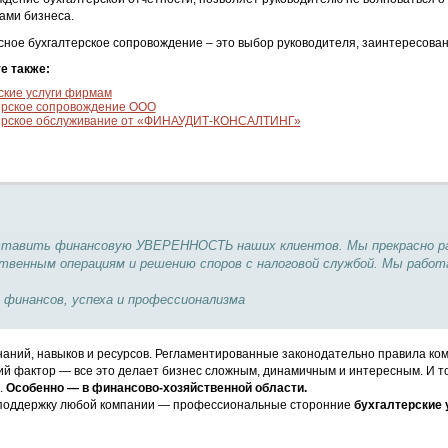
ами бизнеса.
ное бухгалтерское сопровождение – это выбор руководителя, заинтересова
е также:
ские услуги фирмам
ерское сопровождение ООО
ерское обслуживание от «ФИНАУДИТ-КОНСАЛТИНГ»
ставить финансовую УВЕРЕННОСТЬ наших клиентов. Мы прекрасно раз
венным операциям и решению споров с налоговой службой. Мы работ
 финансов, успеха и профессионализма
аний, навыков и ресурсов. Регламентированные законодательно правила ком
й фактор — все это делает бизнес сложным, динамичным и интересным. И то
.
Особенно — в финансово-хозяйственной области.
оддержку любой компании — профессиональные сторонние
бухгалтерские 