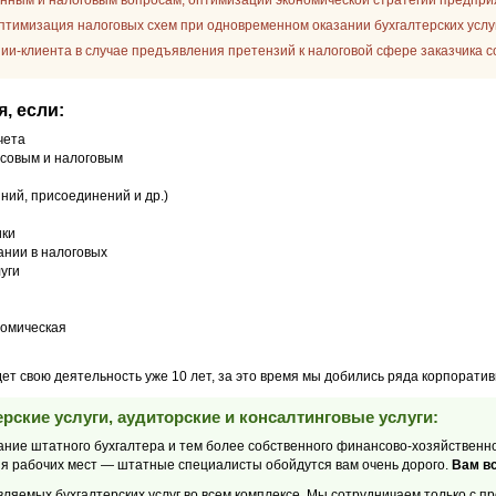
нным и налоговым вопросам, оптимизации экономической стратегии предпри
птимизация налоговых схем при одновременном оказании бухгалтерских услуг
ии-клиента в случае предъявления претензий к налоговой сфере заказчика 
, если:
чета
совым и налоговым
ний, присоединений и др.)
ики
ании в налоговых
уги
номическая
вою деятельность уже 10 лет, за это время мы добились ряда корпоратив
рские услуги, аудиторские и консалтинговые услуги:
жание штатного бухгалтера и тем более собственного финансово-хозяйственн
ия рабочих мест — штатные специалисты обойдутся вам очень дорого.
Вам вс
ляемых бухгалтерских услуг во всем комплексе. Мы сотрудничаем только с