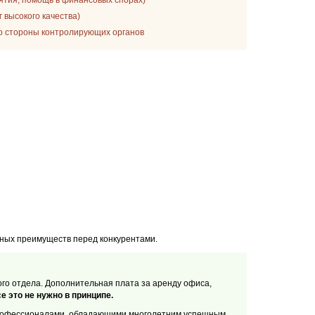
ятия, помощь в финансовых спорах)
 высокого качества)
со стороны контролирующих органов
ных преимуществ перед конкурентами.
ого отдела. Дополнительная плата за аренду офиса,
е это не нужно в принципе.
 профессионалами, обладающими многолетним успешным