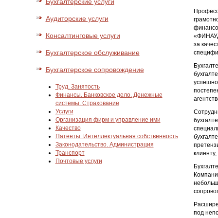
Бухгалтерские услуги
Професс
Аудиторские услуги
грамотно
финансов
Консалтинговые услуги
«ФИНАУД
за качес
Бухгалтерское обслуживание
специфи
Бухгалт
Бухгалтерское сопровождение
бухгалт
успешно
Труд. Занятость
постепе
Финансы. Банковское дело. Денежные
агентств
системы. Страхование
Услуги
Сотрудн
Организация фирм и управление ими
бухгалте
Качество
специал
Патенты. Интеллектуальная собственность
бухгалте
Законодательство. Администрация
претенз
Транспорт
клиенту,
Почтовые услуги
Бухгалте
Компани
небольш
сопровож
Расшире
под непо