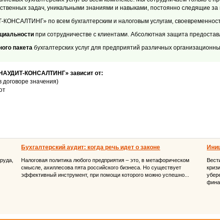
твенных задач, уникальными знаниями и навыками, постоянно следящие за 
ОНСАЛТИНГ» по всем бухгалтерским и налоговым услугам, своевременности
нциальности
при сотрудничестве с клиентами. Абсолютная защита предоста
ого пакета
бухгалтерских услуг для предприятий различных организационны
ИНАУДИТ-КОНСАЛТИНГ» зависит от:
в договоре значения)
от
Бухгалтерский аудит: когда речь идет о законе
Иниц
труда,
Налоговая политика любого предприятия – это, в метафорическом
Вест
смысле, ахиллесова пята российского бизнеса. Но существует
криз
эффективный инструмент, при помощи которого можно успешно...
убер
фина