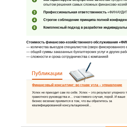
опытом решения самых сложных финансово-хозяйс
Профессиональная ответственность
«ФИНАУДИТ-К
Строгое соблюдение принципа полной конфиде
Комплексный подход в разработке индивидуальн
Стоимость финансово-хозяйственного обслуживания «Ф
— количества выездов специалистов (сверх фиксированного 
— общей суммы заказанных бухгалтерских услуг и других раб
— сложности и срока сотрудничества с компанией
Финансовый консалтинг: во главе угла – управление
Успех не приходит сам по себе. Успех – это результат упорного 
грамотного руководства и… счастливого случая, порой. И ваше
бизнес-везение проявится в том, что вы обратитесь за
квалифицированной консультационной...