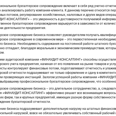
иональное бухгалтерское сопровождение включает в себя ряд учетно-отчетн
 анализировать работу компании-клиента. К данному перечню относится пер
ых потоков, регулирование хозяйственных, налоговых и других видов операц
ИТ-КОНСАЛТИНГ» – это уверенность в достоверности получаемой информаци
твенное бухгалтерское сопровождение варьируется в зависимости от количес
ки деятельности предприятия.
ерское сопровождение бизнеса позволяет руководителям получать квалифици
ерское сопровождение в современном мире – это первостепенная необходимо
го бизнеса. Необходимость содержания на постоянной работе штатного бухг
нно отпадает, благодаря моральным и экономическим преимуществам, которы
ом.
ики аудиторской компании «ФИНАУДИТ-КОНСАЛТИНГ» способны осуществлят
рского учета предприятия, начиная от его появления на рынке товаров и ус
исты контролируют финансовые потоки, подготавливают отчетность и улажив
рской отчетности подразумевает не только оформление и сдачу в компетент
ии проверяющих инстанций. Залогом успешной работы компании «ФИНАУДИ
 выбравшему профессиональное бухгалтерское сопровождение, что особенно 
рское сопровождение бизнеса – это длительное сотрудничество, а, следоват
я «ФИНАУДИТ-КОНСАЛТИНГ» эффективно решает все возникающие вопросы, св
их фирм, так и крупных предприятий, имеющих разную форму собственности
дение бухгалтерской отчетности.
ние бизнеса подразумевает дополнительную нагрузку на штатных финансовых
сильной нагрузкой, вовсе не обязательно увеличивать собственный рабочий 