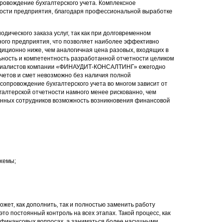
ровождение бухгалтерского учета. Комплексное
ости предприятия, благодаря профессиональной выработке
дического заказа услуг, так как при долговременном
ного предприятия, что позволяет наиболее эффективно
адиционно ниже, чем аналогичная цена разовых, входящих в
льность и компетентность разработанной отчетности целиком
пециалистов компании «ФИНАУДИТ-КОНСАЛТИНГ» ежегодно
тчетов и смет невозможно без наличия полной
опровождение бухгалтерского учета во многом зависит от
галтерской отчетности намного менее рискованно, чем
ленных сотрудников возможность возникновения финансовой
хемы;
жет, как дополнить, так и полностью заменить работу
о постоянный контроль на всех этапах. Такой процесс, как
о финансовых вопросах, а заниматься более насущными