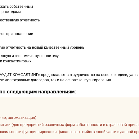
ржать собственный
и расходами
чественную отчетность
ков при погашении
вую отчетность на новый качественный уровень
енную и экономическую политику
 и консалтинговых
УДИТ-КОНСАЛТИНГ» предполагает сотрудничество на основе индивидуально 
зе долгосрочных договоров, так и на основе консультирования.
 по следующим направлениям:
ение, автоматизация)
литики (для предприятий различных форм собственности и отраслевой прин
правильности функционирования финансово-хозяйственной части в данной о