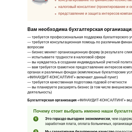
консультирование по финансово-хозяйстве
налоговый консалтинг (проектирование и о
представление и защита интересов компан
Вам необходима бухгалтерская организация
— требуется профессиональная поддержка бухгалтерского у
— требуется консультационная помощь по различным финан
вопросам
— бизнес меняет организационную форму (в результате слия
— испытываете трудности в налоговой сфере
— вы нуждаетесь в создании индивидуальной учетной полит
— вам требуется грамотное предоставление интересов комп
органах и различных фондах (комплексные бухгалтерские усл
«ФИНАУДИТ-КОНСАЛТИНГ» включают данный пункт)
— требуется качественная подготовка годовой отчетности
— вы планируете расширять бизнес (в том числе внешнеэко
деятельность)
Бухгалтерская организация
«ФИНАУДИТ-КОНСАЛТИНГ» ведет с
Почему стоит выбрать именно наши бухгалте
Это гораздо выгоднее экономически
, чем содер
заработная плата, оплата больничных, организац
Мы гарантируем безупречное качество
предостав