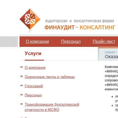
О компании
Персонал
Прайс-лист
Главная
»
Оказа
Комплекс
О компании
«ФИНАУД
определ
Оценочные листы и таблицы
сопрово
«ФИНАУД
Глоссарий
клиентом
Персонал
о
у
Трансформация бухгалтерской
с
отчетности в МСФО
б