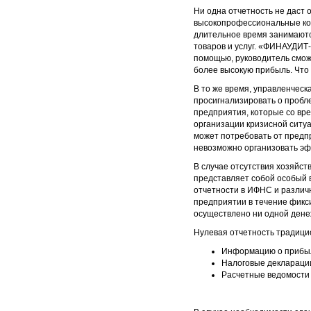
Ни одна отчетность не даст
высокопрофессиональные ко
длительное время занимаютс
товаров и услуг. «ФИНАУДИТ
помощью, руководитель смож
более высокую прибыль. Что 
В то же время, управленческ
просигнализировать о пробл
предприятия, которые со вре
организации кризисной ситуа
может потребовать от предпр
невозможно организовать эф
В случае отсутствия хозяйст
представляет собой особый 
отчетности в ИФНС и различ
предприятии в течение фикс
осуществлено ни одной дене
Нулевая отчетность традицио
Информацию о прибыли
Налоговые деклараци
Расчетные ведомости