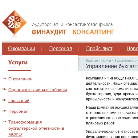
О компании
Персонал
Прайс-лист
Ново
Главная
»
Услуги
»
Бухгалтерские 
Управление бухгалт
Компания «ФИНАУДИТ-КОНСАЛ
О компании
деятельности. Наши специал
соответствии с нормативным
Оценочные листы и таблицы
бухгалтерских, аудиторских
прибыльности и конкурентос
Глоссарий
Наша компания осуществляет
Персонал
которого оформило заказ на 
отражения валовых задолжен
Трансформация
плановых работ.
бухгалтерской отчетности в
Управленческая отчётность 
МСФО
функционирования предприят