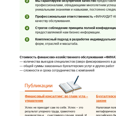
Мы гарантируем безупречное качество
предоставляе
профессионалами, обладающими многолетним успеш
уникальными знаниями и навыками, постоянно следя
Профессиональная ответственность
«ФИНАУДИТ-КОН
качеству обслуживания.
Строгое соблюдение принципа полной конфиденци
предоставляемой нам бизнес-информации.
Комплексный подход в разработке индивидуальног
форм, отраслей и масштаба.
Стоимость финансово-хозяйственного обслуживания «ФИНА
— количества выездов специалистов (сверх фиксированного в д
— общей суммы заказанных бухгалтерских услуг и других работ
— сложности и срока сотрудничества с компанией
Финансовый консалтинг: во главе угла –
Бухгалтерски
управление
законе
Успех не приходит сам по себе. Успех – это
Налоговая поли
результат упорного труда, грамотного
метафорическо
руководства и… счастливого случая, порой. И
российского б