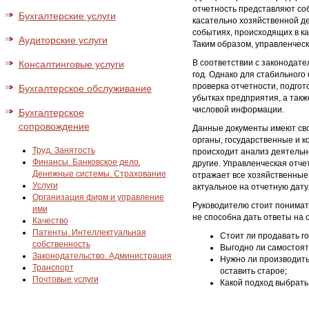
отчетность представляют со
Бухгалтерские услуги
касательно хозяйственной д
событиях, происходящих в ка
Аудиторские услуги
Таким образом, управленческ
В соответствии с законодате
Консалтинговые услуги
год. Однако для стабильного
проверка отчетности, подго
Бухгалтерское обслуживание
убытках предприятия, а так
числовой информации.
Бухгалтерское
сопровождение
Данные документы имеют сво
органы, государственные и к
Труд. Занятость
происходит анализ деятельн
Финансы. Банковское дело.
другие. Управленческая отче
Денежные системы. Страхование
отражает все хозяйственные
Услуги
актуальное на отчетную дату
Организация фирм и управление
Руководителю стоит понимат
ими
не способна дать ответы на
Качество
Патенты. Интеллектуальная
Стоит ли продавать г
собственность
Выгодно ли самостоят
Законодательство. Администрация
Нужно ли производить
Транспорт
оставить старое;
Почтовые услуги
Какой подход выбрать