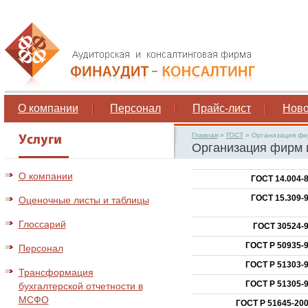
О компании
Персонал
Прайс-лист
Ново
Главная
»
ГОСТ
»
Организация фи
Организация фирм 
О компании
ГОСТ 14.004-
ГОСТ 15.309-
Оценочные листы и таблицы
Глоссарий
ГОСТ 30524-
ГОСТ Р 50935-
Персонал
ГОСТ Р 51303-
Трансформация
ГОСТ Р 51305-
бухгалтерской отчетности в
МСФО
ГОСТ Р 51645-20