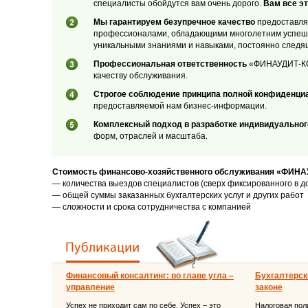
специалисты обойдутся вам очень дорого.
Вам все эт
Мы гарантируем безупречное качество
предоставляе
профессионалами, обладающими многолетним успеш
уникальными знаниями и навыками, постоянно следя
Профессиональная ответственность
«ФИНАУДИТ-КОН
качеству обслуживания.
Строгое соблюдение принципа полной конфиденци
предоставляемой нам бизнес-информации.
Комплексный подход в разработке индивидуальног
форм, отраслей и масштаба.
Стоимость финансово-хозяйственного обслуживания «ФИНА
— количества выездов специалистов (сверх фиксированного в д
— общей суммы заказанных бухгалтерских услуг и других работ
— сложности и срока сотрудничества с компанией
Финансовый консалтинг: во главе угла –
Бухгалтерски
управление
законе
Успех не приходит сам по себе. Успех – это
Налоговая поли