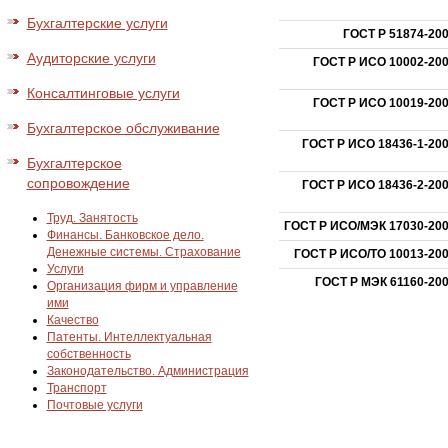
Бухгалтерские услуги
ГОСТ Р 51874-20
Аудиторские услуги
ГОСТ Р ИСО 10002-20
Консалтинговые услуги
ГОСТ Р ИСО 10019-20
Бухгалтерское обслуживание
ГОСТ Р ИСО 18436-1-20
Бухгалтерское
сопровождение
ГОСТ Р ИСО 18436-2-20
Труд. Занятость
ГОСТ Р ИСО/МЭК 17030-20
Финансы. Банковское дело.
Денежные системы. Страхование
ГОСТ Р ИСО/ТО 10013-20
Услуги
ГОСТ Р МЭК 61160-20
Организация фирм и управление
ими
Качество
Патенты. Интеллектуальная
собственность
Законодательство. Администрация
Транспорт
Почтовые услуги